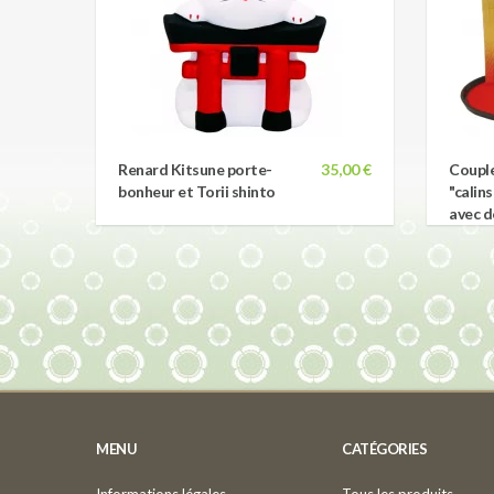
Renard Kitsune porte-
35,00 €
Couple
bonheur et Torii shinto
"calin
avec d
MENU
CATÉGORIES