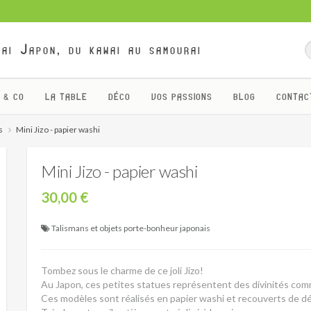
ai Japon, du kawai au samourai
 & CO
LA TABLE
DÉCO
VOS PASSIONS
BLOG
CONTAC
s
Mini Jizo - papier washi
Mini Jizo - papier washi
30,00 €
Talismans et objets porte-bonheur japonais
Tombez sous le charme de ce joli Jizo!
Au Japon, ces petites statues représentent des divinités com
Ces modèles sont réalisés en papier washi et recouverts de dé