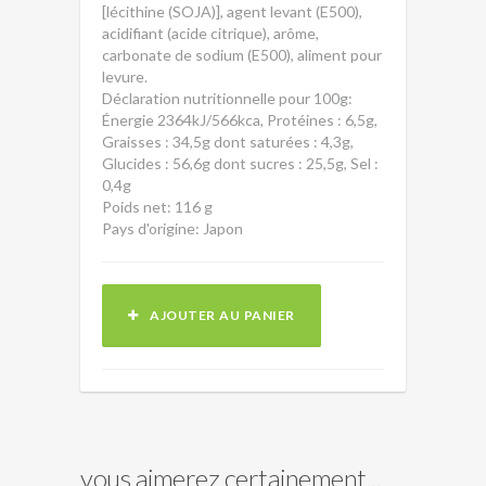
[lécithine (SOJA)], agent levant (E500),
acidifiant (acide citrique), arôme,
carbonate de sodium (E500), aliment pour
levure.
Déclaration nutritionnelle pour 100g:
Énergie 2364kJ/566kca, Protéines : 6,5g,
Graisses : 34,5g dont saturées : 4,3g,
Glucides : 56,6g dont sucres : 25,5g, Sel :
0,4g
Poids net: 116 g
Pays d'origine: Japon
AJOUTER AU PANIER
vous aimerez certainement...