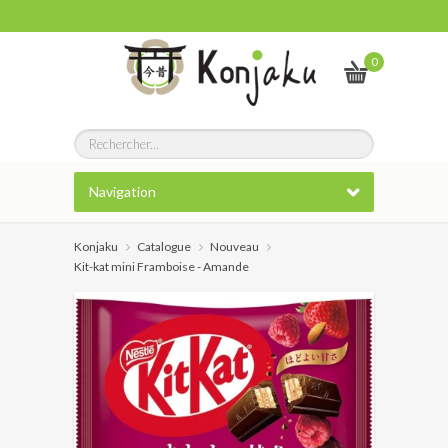
0
Navigation
Konjaku
Catalogue
Nouveau
Kit-kat mini Framboise - Amande