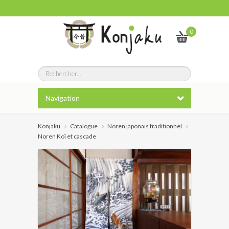
0
Navigation
Konjaku
Catalogue
Noren japonais traditionnel
Noren Koï et cascade