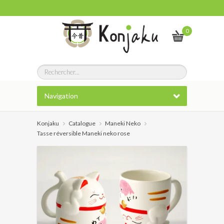
0
Navigation
Konjaku
Catalogue
Maneki Neko
Tasse réversible Maneki neko rose