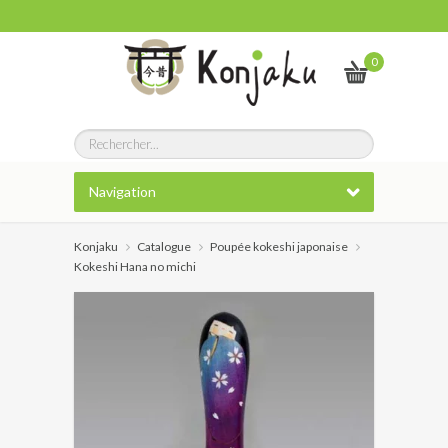
0
Navigation
Konjaku
Catalogue
Poupée kokeshi japonaise
Kokeshi Hana no michi