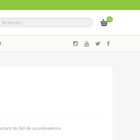
0
T
butant du fait de sa polyvalence.