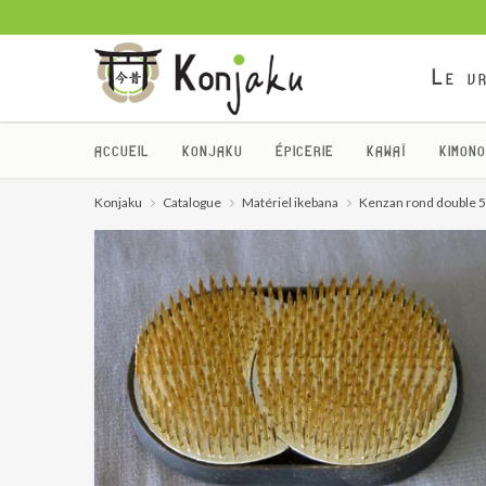
Le vr
ACCUEIL
KONJAKU
ÉPICERIE
KAWAÏ
KIMONO
Konjaku
Catalogue
Matériel ikebana
Kenzan rond double