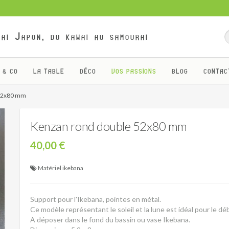
ai Japon, du kawai au samourai
 & CO
LA TABLE
DÉCO
VOS PASSIONS
BLOG
CONTAC
 52x80 mm
Kenzan rond double 52x80 mm
40,00 €
Matériel ikebana
Support pour l'Ikebana, pointes en métal.
Ce modèle représentant le soleil et la lune est idéal pour le dé
A déposer dans le fond du bassin ou vase Ikebana.