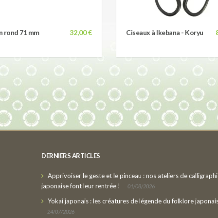
n rond 71 mm
32,00 €
Ciseaux à Ikebana - Koryu
DERNIERS ARTICLES
Apprivoiser le geste et le pinceau : nos ateliers de calligraph
japonaise font leur rentrée !
01/08/2026
Yokai japonais : les créatures de légende du folklore japonai
24/07/2026