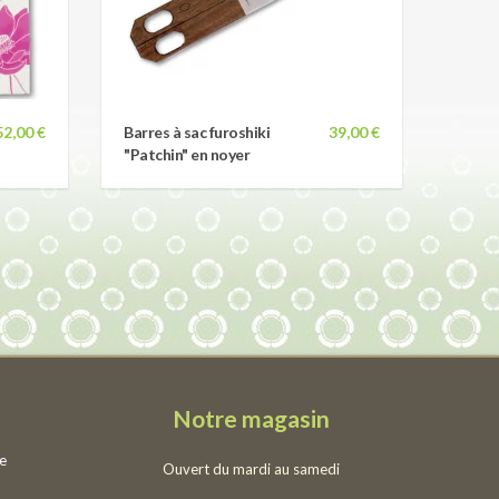
52,00 €
Barres à sac furoshiki
39,00 €
"Patchin" en noyer
Notre magasin
ie
Ouvert du mardi au samedi