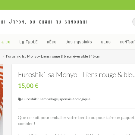
ai Japon, du kawai au samourai
 & CO
LA TABLE
DÉCO
VOS PASSIONS
BLOG
CONTAC
e
Furoshiki Isa Monyo - Liens rouge & bleu réversible | 48 cm
Furoshiki Isa Monyo - Liens rouge & bleu
15,00 €
Furoshiki : l’emballage japonais écologique
Que ce soit pour emballer votre bento ou pour faire un paquet
combler !