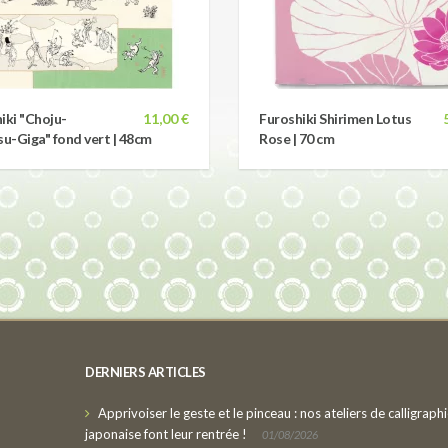
iki "Choju-
11,00 €
Furoshiki Shirimen Lotus
su-Giga" fond vert | 48cm
Rose | 70 cm
DERNIERS ARTICLES
Apprivoiser le geste et le pinceau : nos ateliers de calligraph
japonaise font leur rentrée !
01/08/2026