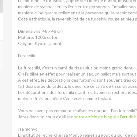
Le motif de ce furoshiki s'appuie sur l'idée de noeud, musubi e
manière de symboliser les liens entre personnes. Emballer son 
manière d'indiquer subtilement à la personne qui le reçoit comb
Coté esthétique, la réversibilité de ce furoshiki rouge et bleu
Dimensions: 48 x 48 cm
Matière: 100% coton
Origine: Kyoto (Japon)
Furoshiki
Le furoshiki, c'est un carré de tissu plus ou moins grand dont l
On l'utilise en effet pour réaliser un sac, un ballot mais surtout
A cet effet, les décorations des furoshiki sont souvent très c
fait déjà partie du cadeau, le décor de ce carré de tissu un au
Les décorations des furoshiki étant relativement recherchées,
moindre frais, ou même s'en servir comme foulard.
Vous ne savez pas comment réaliser les noeuds d'un furoshiki
Jetez donc un coup d'oeil sur
notre article de blog sur l'art de 
Isa monyo
L'institut de recherche Isa Monyo remet au goût du jour de n