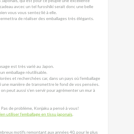
n Japonais, qui est pour ce peuple une excellente
cadeau avcec un tel furoshiki serait donc une belle
ien vous vous sentez lié à elle.
 permettra de réaliser des emballages très élégants.
'usage est très varié au Japon.
 un emballage réutilisable.
olorées et recherchées car, dans un pays où l'emballage
ssi une manière de transmettre le fond de vos pensées.
 on peut aussi s'en servir pour agrémenter un mur à
? Pas de problème, Konjaku a pensé à vous!
bien utiliser l’emballage en tissu japonais
.
ombreux motifs remontant aux années 40, pour le plus