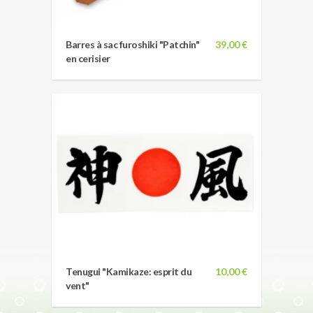
Barres à sac furoshiki "Patchin"
39,00 €
en cerisier
Tenugui "Kamikaze: esprit du
10,00 €
vent"