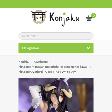
0
Navigation
Konjaku
Catalogue
Figurines manga anime officielles et peluches kawaii
Figurine Overlord - Albedo Pure White Devil