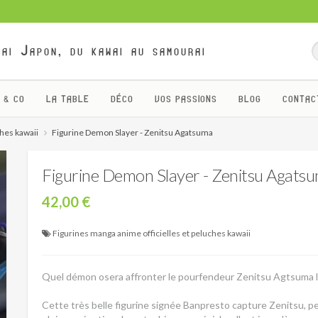
ai Japon, du kawai au samourai
 & CO
LA TABLE
DÉCO
VOS PASSIONS
BLOG
CONTAC
ches kawaii
Figurine Demon Slayer - Zenitsu Agatsuma
Figurine Demon Slayer - Zenitsu Agats
42,00 €
Figurines manga anime officielles et peluches kawaii
Quel démon osera affronter le pourfendeur Zenitsu Agtsuma lor
Cette très belle figurine signée Banpresto capture Zenitsu, 