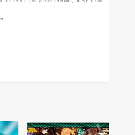
uire les effets spectaculaires d'éclairs jaunes et de sol
er.