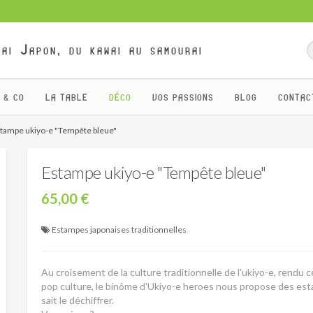
ai Japon, du kawai au samourai
 & CO
LA TABLE
DÉCO
VOS PASSIONS
BLOG
CONTAC
tampe ukiyo-e "Tempête bleue"
Estampe ukiyo-e "Tempête bleue"
65,00 €
Estampes japonaises traditionnelles
Au croisement de la culture traditionnelle de l'ukiyo-e, rendu 
pop culture, le binôme d'Ukiyo-e heroes nous propose des es
sait le déchiffrer.