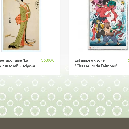
e japonaise "La
35,00 €
Estampe ukiyo-e
 Itsutomi" - ukiyo-e
"Chasseurs de Démons"