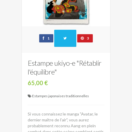
1
3
Estampe ukiyo-e "Rétablir
l'équilibre"
65,00 €
Estampes japonaises traditionnelles
Si vous connaissez le manga "Avatar, le
dernier maître de l'air", vous aurez
probablement reconnu Aang en plein
combat dans cette scène semblant sortir