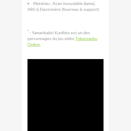
Matériau : Acier inoxydable (lame),
ABS & Elastomère (fourreau & support)
*
: Yamanbakiri Kunihiro est un des
personnages du jeu vidéo
Tokenranbu
Online
.