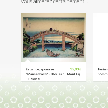
vous aimerez certainement...
Estampe japonaise
35,00 €
Furin 
"Mannenbashi" - 36 vues du Mont Fuji
55mm b
- Hokusai