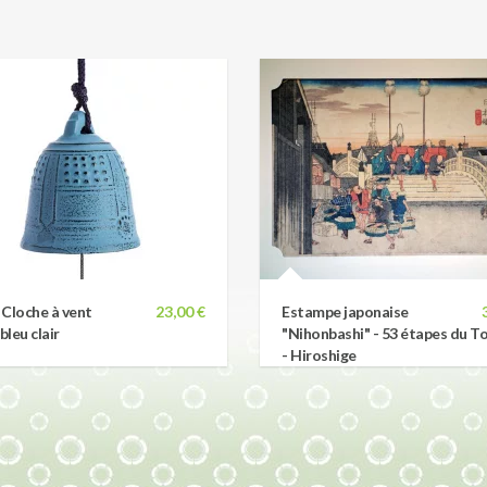
- Cloche à vent
23,00 €
Estampe japonaise
leu clair
"Nihonbashi" - 53 étapes du T
- Hiroshige