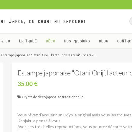
ai Japon, du kawai au samourai
 & CO
LA TABLE
DÉCO
VOS PASSIONS
BLOG
CONTAC
Estampe japonaise "Otani Oniji, l'acteur de Kabuki" - Sharaku
Estampe japonaise "Otani Oniji, l'acteur
35,00 €
Objets de déco japonaise traditionnelle
Vous rêvez d'acquérir un ukiyo-e original mais vous les trouve
Konjaku a pensé à vous!
Avec ces très belles reproductions, vous pourrez décorer votr