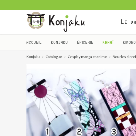
Le vr
ACCUEIL
KONJAKU
ÉPICERIE
KAWAÏ
KIMONO
Konjaku
Catalogue
Cosplay manga et anime
Boucles d'ore