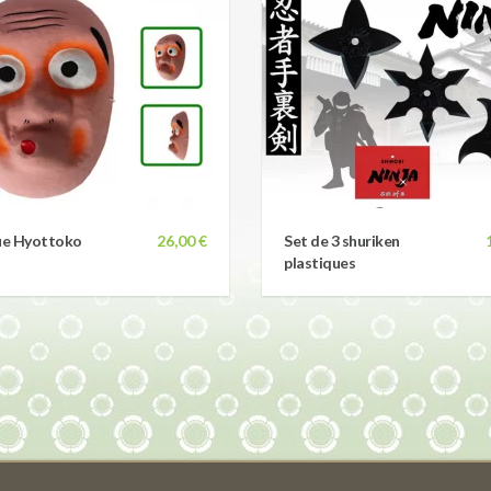
e Hyottoko
26,00 €
Set de 3 shuriken
plastiques