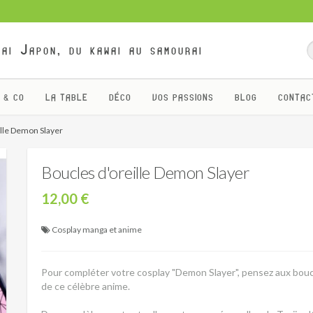
ai Japon, du kawai au samourai
 & CO
LA TABLE
DÉCO
VOS PASSIONS
BLOG
CONTAC
ille Demon Slayer
Boucles d'oreille Demon Slayer
12,00 €
Cosplay manga et anime
Pour compléter votre cosplay "Demon Slayer", pensez aux bouc
de ce célèbre anime.