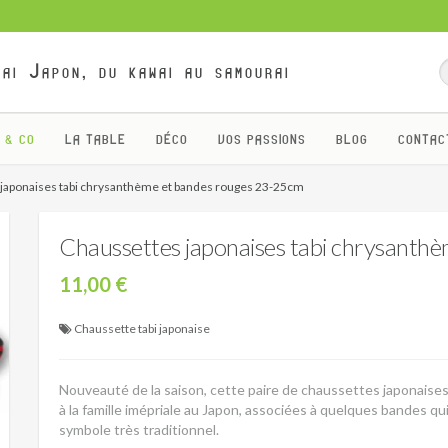
ai Japon, du kawai au samourai
 & CO
LA TABLE
DÉCO
VOS PASSIONS
BLOG
CONTAC
japonaises tabi chrysanthème et bandes rouges 23-25cm
Chaussettes japonaises tabi chrysanth
11,00 €
Chaussette tabi japonaise
Nouveauté de la saison, cette paire de chaussettes japonaise
à la famille imépriale au Japon, associées à quelques bandes 
symbole très traditionnel.