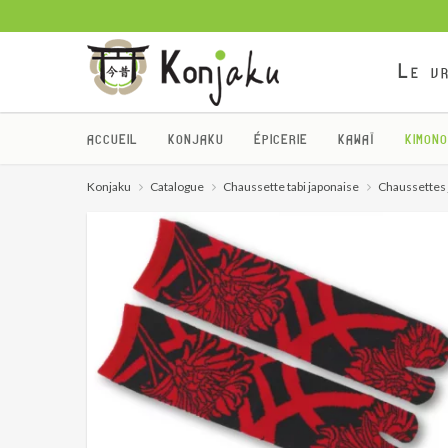
Le vr
ACCUEIL
KONJAKU
ÉPICERIE
KAWAÏ
KIMONO
Konjaku
Catalogue
Chaussette tabi japonaise
Chaussettes 