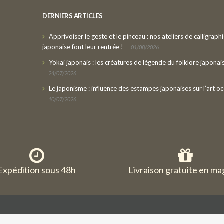
DERNIERS ARTICLES
Apprivoiser le geste et le pinceau : nos ateliers de calligraph
japonaise font leur rentrée !
01/08/2026
Yokai japonais : les créatures de légende du folklore japonai
24/07/2026
Le japonisme : influence des estampes japonaises sur l’art oc
10/07/2026
Expédition sous 48h
Livraison gratuite en ma