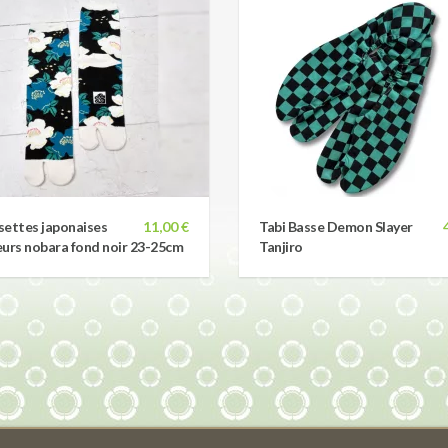
ettes japonaises
11,00 €
Tabi Basse Demon Slayer
leurs nobara fond noir 23-25cm
Tanjiro