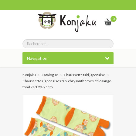
0
Navigation
Konjaku
Catalogue
Chaussette tabi japonaise
Chaussettes japonaises tabi chrysanthèmes et losange
fond vert 23-25cm