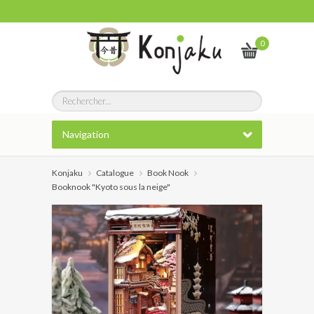
0
Navigation
Konjaku
Catalogue
Book Nook
Booknook "Kyoto sous la neige"