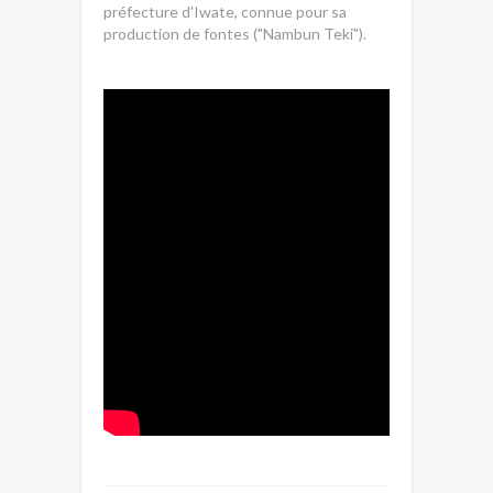
préfecture d'Iwate, connue pour sa
production de fontes ("Nambun Teki").