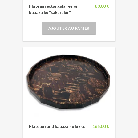
Plateau rectangulaire noir
80,00 €
kabazaiku "sakurakin"
AJOUTER AU PANIER
Plateau rond kabazaiku kikko
165,00 €