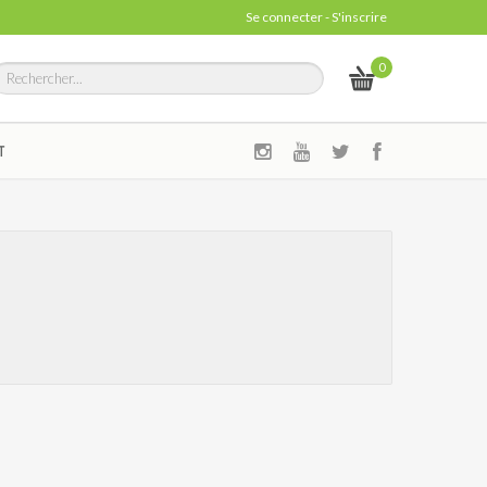
Se connecter
-
S'inscrire
0
T