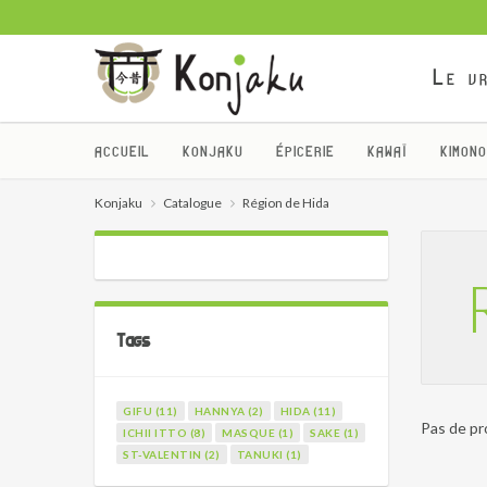
Le vr
ACCUEIL
KONJAKU
ÉPICERIE
KAWAÏ
KIMONO
Konjaku
Catalogue
Région de Hida
Tags
GIFU (11)
HANNYA (2)
HIDA (11)
Pas de pr
ICHII ITTO (8)
MASQUE (1)
SAKE (1)
ST-VALENTIN (2)
TANUKI (1)