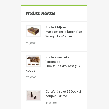
Produits vedettes
Boite à bijoux
marquetterie japonaise
Yosegi 19 x12 cm
99,00 €
Boite à secrets
japonaise
Himitsubakko Yosegi 7
coups
75,00 €
Carafe à saké 250cc + 2
coupes Orime
110,00 €