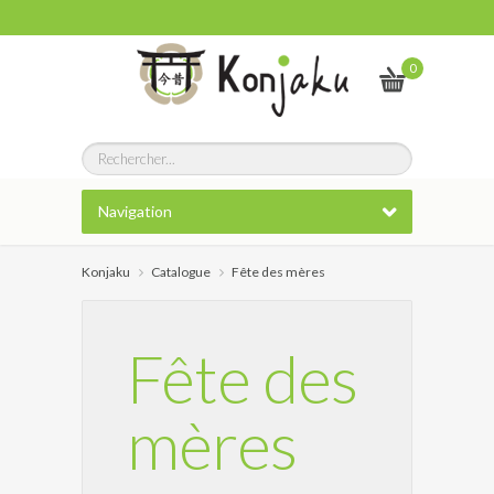
0
Navigation
Konjaku
Catalogue
Fête des mères
Fête des
mères